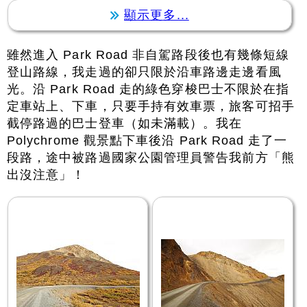
顯示更多...
雖然進入 Park Road 非自駕路段後也有幾條短線
登山路線，我走過的卻只限於沿車路邊走邊看風
光。沿 Park Road 走的綠色穿梭巴士不限於在指
定車站上、下車，只要手持有效車票，旅客可招手
截停路過的巴士登車（如未滿載）。我在
Polychrome 觀景點下車後沿 Park Road 走了一
段路，途中被路過國家公園管理員警告我前方「熊
出沒注意」！