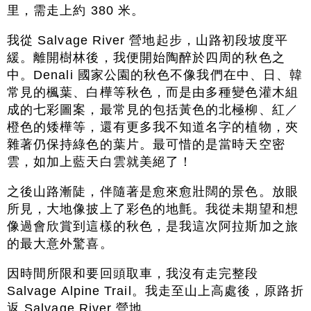
里，需走上約 380 米。
我從 Salvage River 營地起步，山路初段坡度平
緩。離開樹林後，我便開始陶醉於四周的秋色之
中。Denali 國家公園的秋色不像我們在中、日、韓
常見的楓葉、白樺等秋色，而是由多種變色灌木組
成的七彩圖案，最常見的包括黃色的北極柳、紅／
橙色的矮樺等，還有更多我不知道名字的植物，夾
雜著仍保持綠色的葉片。最可惜的是當時天空密
雲，如加上藍天白雲就美絕了！
之後山路漸陡，伴隨著是愈來愈壯闊的景色。放眼
所見，大地像披上了彩色的地氈。我從未期望和想
像過會欣賞到這樣的秋色，是我這次阿拉斯加之旅
的最大意外驚喜。
因時間所限和要回頭取車，我沒有走完整段
Salvage Alpine Trail。我走至山上高處後，原路折
返 Salvage River 營地。