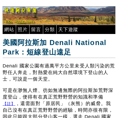
網站
照片
留言
分類
天下遊蹤
美國阿拉斯加 Denali National
Park：短線登山遠足
Denali 國家公園有過萬平方公里未受人類污染的荒
野任人奔走，對熱愛在純大自然環境下登山的人
士，可說是一個天堂。
可是在渺無人煙、彷如無邊無際的阿拉斯加荒野深
度登山，便得有在真正荒野野營的知識和準備
，還需面對「原居民」（灰熊）的威脅。我
【註】
自己沒有在真正荒野野營的經驗，時間亦很有限，
因此只能跟大部分登山客一樣，選走 Denali 國家