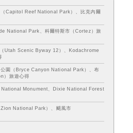
itol Reef National Park）、比克內爾
e National Park、科爾特斯市（Cortez）旅
ah Scenic Byway 12）、Kodachrome
得
ryce Canyon National Park）、布
yon）旅遊心得
tional Monument、Dixie National Forest
 National Park）、颶風市
遊