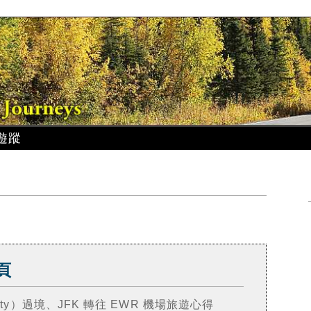
遊蹤
頁
City）過境、JFK 轉往 EWR 機場旅遊心得