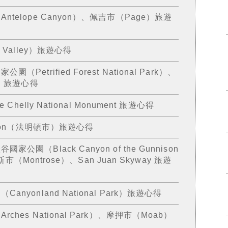
elope Canyon）、佩吉市（Page）旅遊
 Valley）旅遊心得
etrified Forest National Park）、
k）旅遊心得
Chelly National Monument 旅遊心得
gton（法明頓市）旅遊心得
園（Black Canyon of the Gunnison
斯市（Montrose）、San Juan Skyway 旅遊
yonland National Park）旅遊心得
es National Park）、摩押市（Moab）