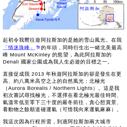
起初令我嚮往遊阿拉斯加的是她的雪山風光。在我
「情迷珠峰」
的年頭，同時衍生出一睹北美最高
峰 Mount McKinley 的慾望，為此阿拉斯加的
Denali 國家公園成為我人生必遊的目標之一。
直接促成我 2013 年秋遊阿拉斯加的卻是發生在更
高、約八萬米高空之上的自然風光：北極光
（Aurora Borealis / Northern Lights）。這是我
初次嘗試尋找極光，不選擇在看北極光最佳時間、
氣溫常低至零下三十度的嚴冬前往，貪心想賞景、
看動物之餘順道碰運氣（可惜我向來運氣麻麻）。
我這次因為行程所需，到過阿拉斯加兩大城市