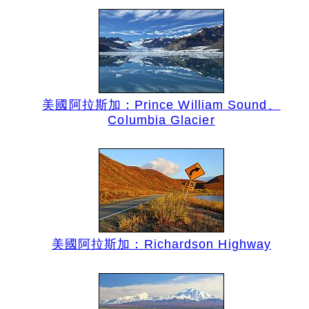
美國阿拉斯加：Prince William Sound、
Columbia Glacier
美國阿拉斯加：Richardson Highway