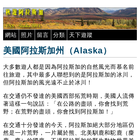
網站
照片
留言
分類
天下遊蹤
美國阿拉斯加州（Alaska）
大多數遊人都是因為阿拉斯加的自然風光而慕名前
往旅遊，其中最多人聯想到的是阿拉斯加的冰川，
但阿拉斯加的風光遠不止於冰川！
在交通仍不發達的美國西部拓荒時期，美國人流傳
著這樣一句說話：「在公路的盡頭，你會找到荒
野；在荒野的盡頭，你會找到阿拉斯加！」
在交通十分發達的今天，阿拉斯加絕大部分地區仍
然是一片荒野，一片屬於熊、北美馴鹿和駝鹿（麋