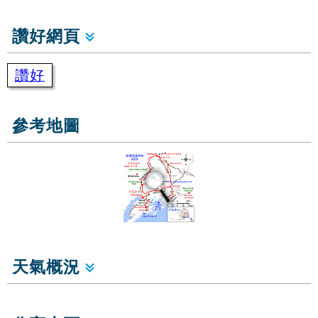
讚好網頁
讚好
參考地圖
天氣概況