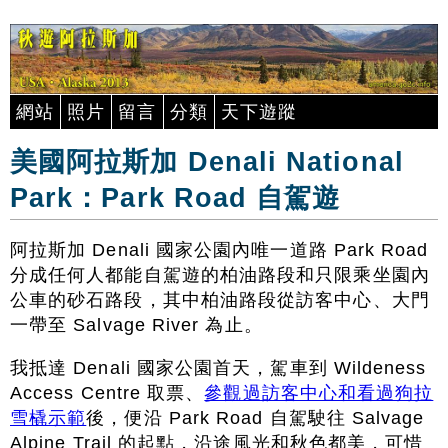
網站
照片
留言
分類
天下遊蹤
美國阿拉斯加 Denali National
Park：Park Road 自駕遊
阿拉斯加 Denali 國家公園內唯一道路 Park Road
分成任何人都能自駕遊的柏油路段和只限乘坐園內
公車的砂石路段，其中柏油路段從訪客中心、大門
一帶至 Salvage River 為止。
我抵達 Denali 國家公園首天，駕車到 Wildeness
Access Centre 取票、
參觀過訪客中心和看過狗拉
雪橇示範
後，便沿 Park Road 自駕駛往 Salvage
Alpine Trail 的起點，沿途風光和秋色都美，可惜