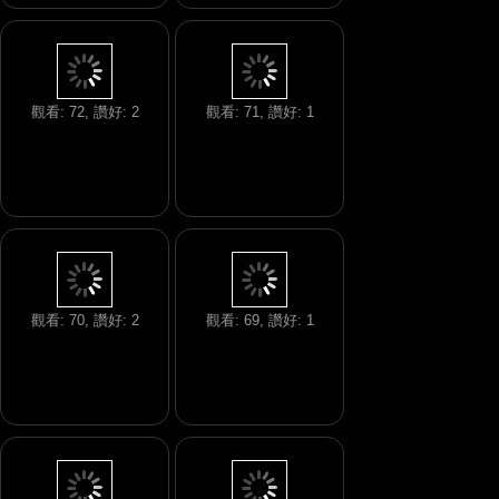
觀看: 72, 讚好: 2
觀看: 71, 讚好: 1
觀看: 70, 讚好: 2
觀看: 69, 讚好: 1