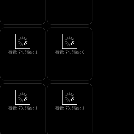
觀看: 74, 讚好: 1
觀看: 74, 讚好: 0
觀看: 73, 讚好: 1
觀看: 73, 讚好: 1