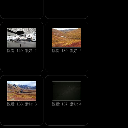
觀看: 140, 讚好: 2
觀看: 139, 讚好: 2
觀看: 138, 讚好: 3
觀看: 137, 讚好: 4