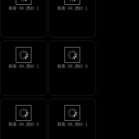
觀看: 69, 讚好: 1
觀看: 69, 讚好: 1
觀看: 69, 讚好: 1
觀看: 69, 讚好: 0
觀看: 69, 讚好: 0
觀看: 68, 讚好: 1