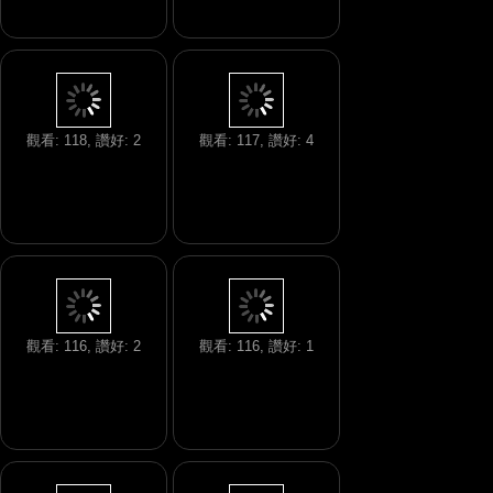
觀看: 118, 讚好: 2
觀看: 117, 讚好: 4
觀看: 116, 讚好: 2
觀看: 116, 讚好: 1