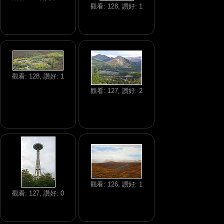
觀看: 128, 讚好: 1
觀看: 128, 讚好: 1
觀看: 127, 讚好: 2
觀看: 126, 讚好: 1
觀看: 127, 讚好: 0