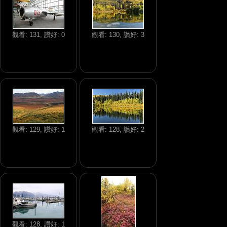
觀看: 131, 讚好: 0
觀看: 130, 讚好: 3
觀看: 129, 讚好: 1
觀看: 128, 讚好: 2
觀看: 128, 讚好: 1