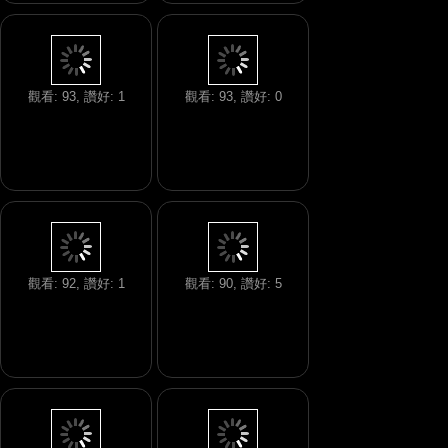
觀看: 93, 讚好: 1
觀看: 93, 讚好: 0
觀看: 92, 讚好: 1
觀看: 90, 讚好: 5