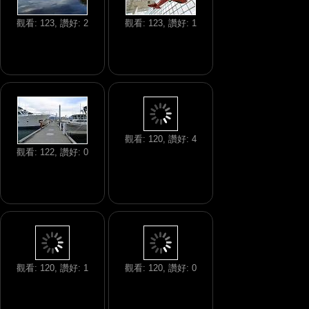
觀看: 123, 讚好: 2
觀看: 123, 讚好: 1
觀看: 122, 讚好: 0
觀看: 120, 讚好: 4
觀看: 120, 讚好: 1
觀看: 120, 讚好: 0