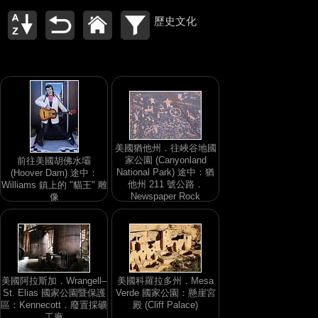
歷史文化
美國猶他州．往峽谷地國
家公園 (Canyonland
前往美國胡佛水壩
National Park) 途中：猶
(Hoover Dam) 途中：
他州 211 號公路．
Williams 鎮上的 "貓王" 雕
Newspaper Rock
像
美國阿拉斯加．Wrangell–
美國科羅拉多州．Mesa
St. Elias 國家公園暨保護
Verde 國家公園：懸崖宮
區：Kennecott．廢置採礦
殿 (Cliff Palace)
工廠