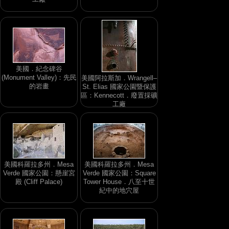
美國．紀念碑谷
(Monument Valley)：先民
美國阿拉斯加．Wrangell–
的岩畫
St. Elias 國家公園暨保護
區：Kennecott．廢置採礦
工廠
美國科羅拉多州．Mesa
美國科羅拉多州．Mesa
Verde 國家公園：懸崖宮
Verde 國家公園：Square
殿 (Cliff Palace)
Tower House．八至十世
紀中的地穴屋